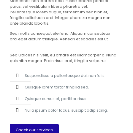
Maecenas non laoreet odio. Fusce lobortis porttitor
purus, vel vestibulum libero pharetra vel.
Pellentesque lorem augue, fermentum nec nibh et,
fringilla sollicitudin orci. Integer pharetra magna non
ante blandit lobortis.
Sed mollis consequat eleifend. Aliquam consectetur
orci eget dictum tristique. Aenean et sodales est ut.
Sed ultrices nisl velit, eu ornare est ullamcorper a. Nunc
quis nibh magna. Proin risus erat, fringilla vel purus.
Suspendisse a pellentesque dui, non felis.
Quisque lorem tortor fringilla sed.
Quisque cursus et, porttitor risus.
Nulla ipsum dolor lacus, suscipit adipiscing.
Check our services