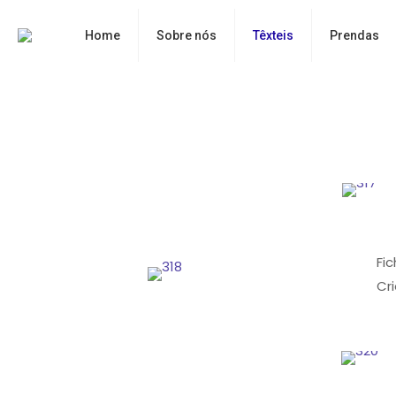
Home
Sobre nós
Têxteis
Prendas
Fi
Cr