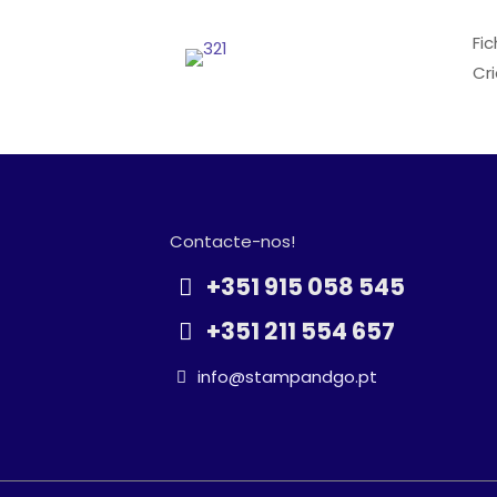
Fi
Cr
Contacte-nos!
+351 915 058 545
+351 211 554 657
info@stampandgo.pt